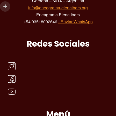
Córdoba – 5014 – Argentina
info@eneagrama-elenaibars.org
Eneagrama Elena Ibars
+54 93518092646
- Enviar WhatsApp
Redes Sociales
Menú