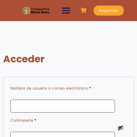
Saltar
al
Registrate
contenido
Acceder
Obligatorio
Nombre de usuario o correo electrónico
*
Obligatorio
Contraseña
*