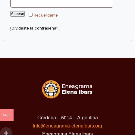
Acceso
Recuérdame
¿Olvidaste la contraseña?
ARS
Córdoba – 5014 – Argentina
info@eneagrama-elenaibars.org
Eneagrama Elena Ibars