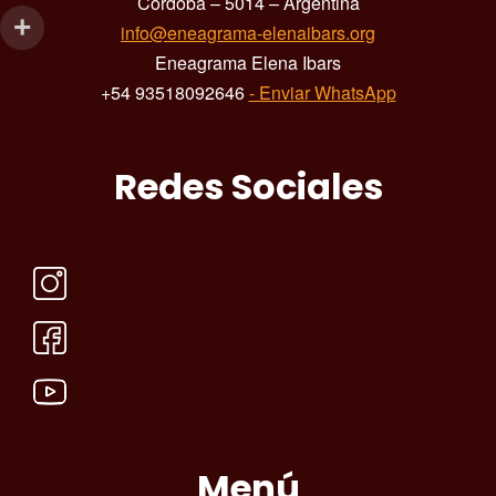
Córdoba – 5014 – Argentina
info@eneagrama-elenaibars.org
Eneagrama Elena Ibars
+54 93518092646
- Enviar WhatsApp
Redes Sociales
Menú