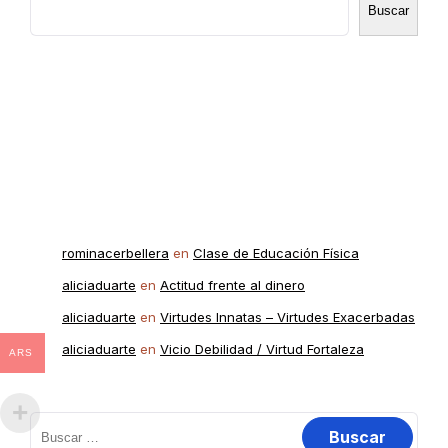
Buscar
Recent Posts
Recent Comments
rominacerbellera
en
Clase de Educación Física
aliciaduarte
en
Actitud frente al dinero
aliciaduarte
en
Virtudes Innatas – Virtudes Exacerbadas
aliciaduarte
en
Vicio Debilidad / Virtud Fortaleza
ARS
Buscar: