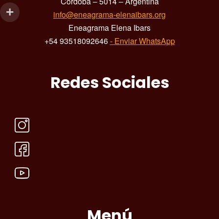
Córdoba – 5014 – Argentina
info@eneagrama-elenaibars.org
Eneagrama Elena Ibars
+54 93518092646
- Enviar WhatsApp
Redes Sociales
Menú