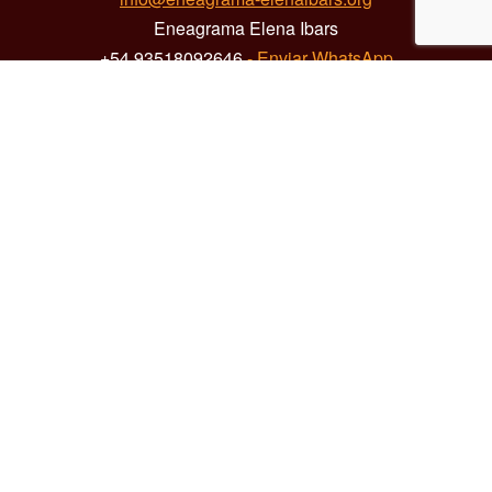
Eneagrama Elena Ibars
+54 93518092646
- Enviar WhatsApp
Redes Sociales
Menú