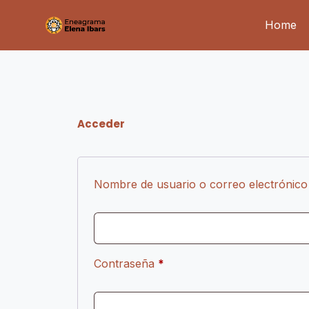
Saltar
Home
al
contenido
Acceder
Nombre de usuario o correo electrónic
Obligatorio
Contraseña
*