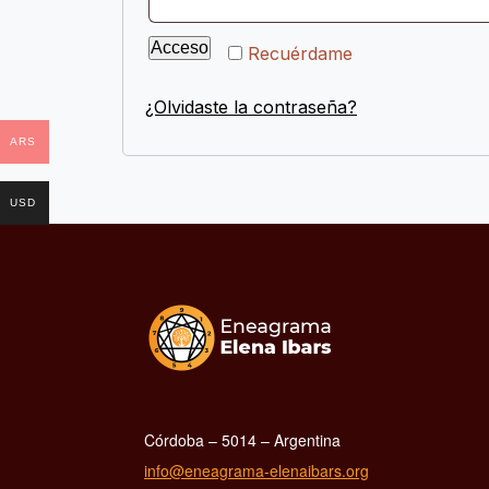
Acceso
Recuérdame
¿Olvidaste la contraseña?
ARS
USD
Córdoba – 5014 – Argentina
info@eneagrama-elenaibars.org