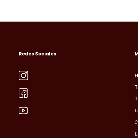
Redes Sociales
H
T
T
L
C
L