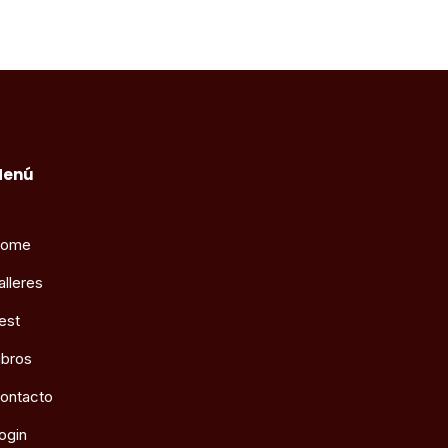
Menú
ome
alleres
est
ibros
ontacto
ogin