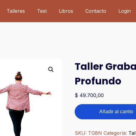
Talleres
Test
Libros
Contacto
Login
Taller Grab
Profundo
$
49.700,00
Taller
Añadir al carrito
Grabado
8N
-
SKU:
TG8N
Categoría:
Tal