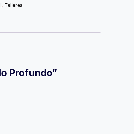
l
,
Talleres
do Profundo”