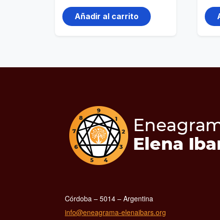
Añadir al carrito
Córdoba – 5014 – Argentina
info@eneagrama-elenaibars.org