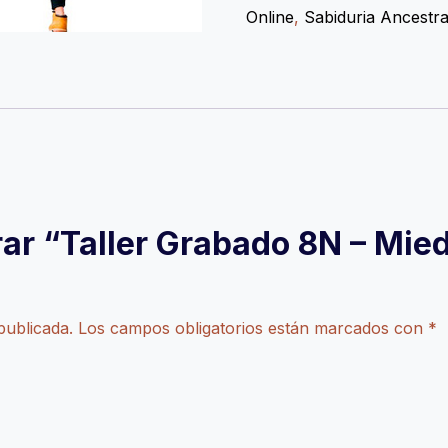
Miedo
Online
,
Sabiduria Ancestra
Profundo
cantidad
rar “Taller Grabado 8N – Mie
publicada.
Los campos obligatorios están marcados con
*