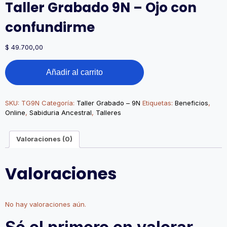
Taller Grabado 9N – Ojo con
confundirme
$
49.700,00
Taller
Añadir al carrito
Grabado
9N
-
Ojo
SKU:
TG9N
Categoría:
Taller Grabado – 9N
Etiquetas:
Beneficios
,
con
Online
,
Sabiduria Ancestral
,
Talleres
confundirme
cantidad
Valoraciones (0)
Valoraciones
No hay valoraciones aún.